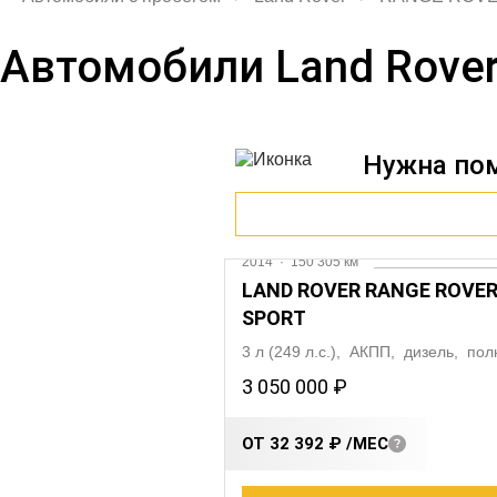
Автомобили Land Rove
Нужна по
2014
·
150 305 км
LAND ROVER RANGE ROVE
SPORT
3 л (249 л.с.), АКПП, дизель, по
3 050 000 ₽
ОТ 32 392 ₽
/МЕС