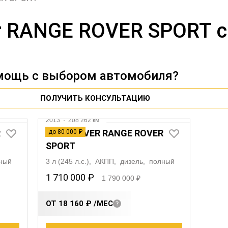
r RANGE ROVER SPORT с
мощь с выбором автомобиля?
ПОЛУЧИТЬ КОНСУЛЬТАЦИЮ
Видео
2013
·
208 262 км
R
LAND ROVER RANGE ROVER
до 80 000 ₽
SPORT
лный
3 л (245 л.с.), АКПП, дизель, полный
1 710 000 ₽
1 790 000 ₽
ОТ 18 160 ₽
/МЕС