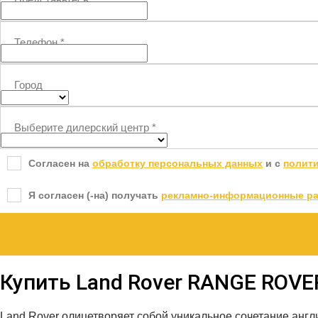
Телефон
*
Город
Выберите дилерский центр
*
Согласен на
обработку персональных данных
и c
полит
Я согласен (-на) получать
рекламно-информационные р
Купить Land Rover RANGE ROVE
Land Rover олицетворяет собой уникальное сочетание анг