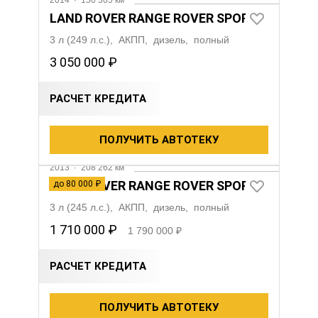
2014
·
150 305 км
LAND ROVER RANGE ROVER SPORT
3 л (249 л.с.), АКПП, дизель, полный
3 050 000 ₽
РАСЧЕТ КРЕДИТА
ПОЛУЧИТЬ АВТОТЕКУ
Видео
2013
·
208 262 км
LAND ROVER RANGE ROVER SPORT
до 80 000 ₽
3 л (245 л.с.), АКПП, дизель, полный
1 710 000 ₽
1 790 000 ₽
РАСЧЕТ КРЕДИТА
ПОЛУЧИТЬ АВТОТЕКУ