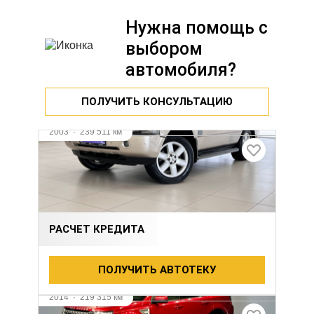
Нужна помощь с
выбором
автомобиля?
ПОЛУЧИТЬ КОНСУЛЬТАЦИЮ
2003
·
239 511 км
LAND ROVER RANGE ROVER
4.4 л (286 л.с.), АКПП, бензин, полный
955 000 ₽
РАСЧЕТ КРЕДИТА
ПОЛУЧИТЬ АВТОТЕКУ
2014
·
219 315 км