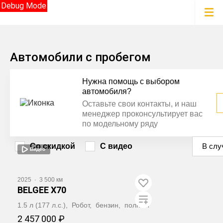
Debug Mode
Автомобили с пробегом
Нужна помощь с выбором
автомобиля?
Оставьте свои контакты, и наш
менеджер проконсультирует вас
по модельному ряду
Со скидкой
С видео
В слу
Видео
2025
·
3 500 км
BELGEE X70
1.5 л (177 л.с.), Робот, бензин, полный
2 457 000 ₽