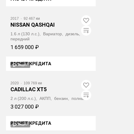
ПОЛУЧИТЬ АВТОТЕКУ
2017
·
92 467 км
NISSAN QASHQAI
1.6 л (130 л.с.), Вариатор, дизель,
передний
1 659 000 ₽
РАСЧЕТ КРЕДИТА
Видео
ПОЛУЧИТЬ АВТОТЕКУ
2020
·
109 769 км
CADILLAC XT5
2 л (200 л.с.), АКПП, бензин, полный
3 027 000 ₽
РАСЧЕТ КРЕДИТА
Видео