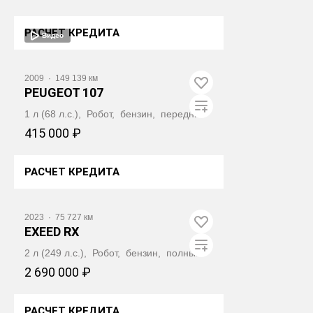
РАСЧЕТ КРЕДИТА
Видео
ПОЛУЧИТЬ АВТОТЕКУ
2009
·
149 139 км
PEUGEOT 107
1 л (68 л.с.), Робот, бензин, передний
415 000 ₽
РАСЧЕТ КРЕДИТА
ПОЛУЧИТЬ АВТОТЕКУ
2023
·
75 727 км
EXEED RX
2 л (249 л.с.), Робот, бензин, полный
2 690 000 ₽
РАСЧЕТ КРЕДИТА