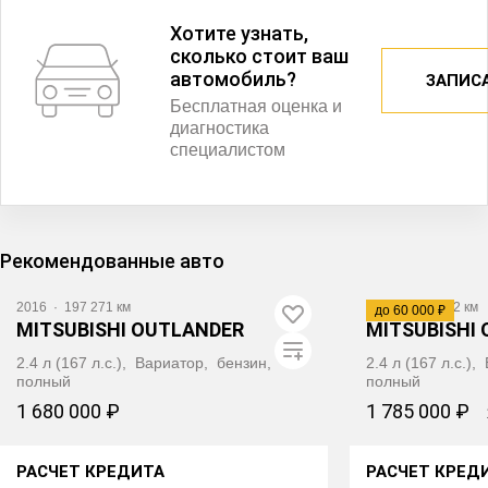
Хотите узнать,
сколько стоит ваш
автомобиль?
ЗАПИС
Бесплатная оценка и
диагностика
специалистом
Рекомендованные авто
2016
·
197 271 км
2016
·
113 112 км
до 60 000 ₽
MITSUBISHI OUTLANDER
MITSUBISHI
2.4 л (167 л.с.), Вариатор, бензин,
2.4 л (167 л.с.)
полный
полный
1 680 000 ₽
1 785 000 ₽
РАСЧЕТ КРЕДИТА
РАСЧЕТ КРЕД