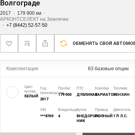
Волгограде
2017
·
179 900 км
·
АРКОНТСЕЛЕКТ на Землячки
·
+7 (8442) 52-57-50
ОБМЕНЯТЬ СВОЙ АВТОМО
Комплектация
63 базовые опции
Цвет
Год
Пробег
ПТС
Коробка
Топливо
кузова
производства
179 900
ДУБЛИКАТ
ВАРИАТОР
БЕНЗИН
БЕЛЫЙ
2017
VIN
Владельцы
Кузов
Привод
Двигатель
***8769
4
ВНЕДОРОЖ­
ПОЛНЫЙ
171 Л.С.
НИК