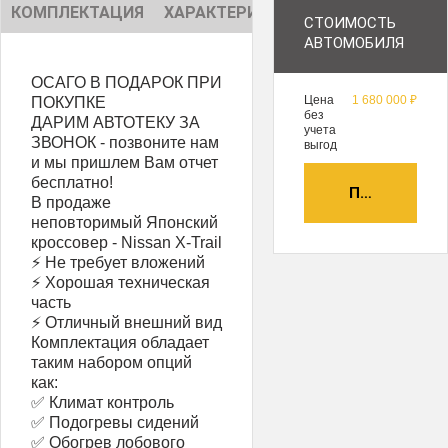
КОМПЛЕКТАЦИЯ
ХАРАКТЕРИСТИКИ
ОПИСАНИЕ
СТОИМОСТЬ
АВТОМОБИЛЯ
ОСАГО В ПОДАРОК ПРИ
Цена
1 680 000 ₽
ПОКУПКЕ
без
ДАРИМ АВТОТЕКУ ЗА
учета
ЗВОНОК - позвоните нам
выгод
и мы пришлем Вам отчет
бесплатно!
ПОЛУЧИТЬ А
В продаже
неповторимый Японский
кроссовер - Nissan X-Trail
⚡ Не требует вложений
⚡ Хорошая техническая
часть
⚡ Отличный внешний вид
Комплектация обладает
таким набором опций
как:
✅ Климат контроль
✅ Подогревы сидений
✅ Обогрев лобового