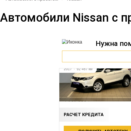
Автомобили Nissan с 
Нужна по
2017
·
92 467 км
NISSAN QASHQAI
1.6 л (130 л.с.), Вариатор, дизел
передний
1 659 000 ₽
РАСЧЕТ КРЕДИТА
Видео