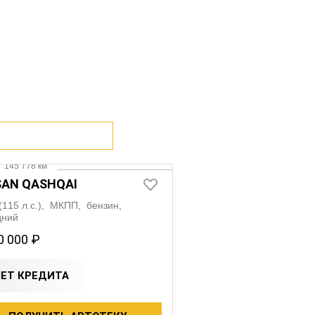
део
·
145 778 км
SAN QASHQAI
 (115 л.с.), МКПП, бензин,
дний
0 000 ₽
ЧЕТ КРЕДИТА