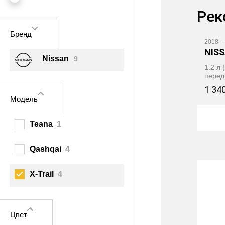
Рек
Ви
Бренд
2018
·
NIS
Nissan
9
1.2 л
перед
1 34
Модель
Teana
1
Qashqai
4
X‑Trail
4
Цвет