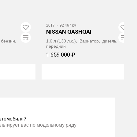
2017
·
92 467 км
NISSAN QASHQAI
, бензин,
1.6 л (130 л.с.), Вариатор, дизель,
передний
1 659 000 ₽
ТОТЕКУ
ПОЛУЧИТЬ АВТОТЕКУ
втомобиля?
льтирует вас по модельному ряду