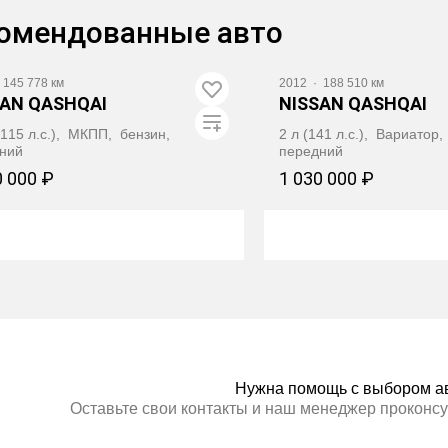
ПОЛУЧИТЬ АВТОТЕКУ
омендованные авто
део
145 778 км
2012
·
188 510 км
SAN QASHQAI
NISSAN QASHQAI
 (115 л.с.), МКПП, бензин,
2 л (141 л.с.), Вариатор
ний
передний
0 000 ₽
1 030 000 ₽
ПОЛУЧИТЬ АВТОТЕКУ
ПОЛУЧИТЬ АВ
Нужна помощь с выбором а
Оставьте свои контакты и наш менеджер проконсу