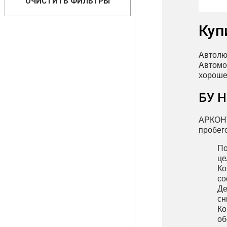
ОЧИСТИТЬ ФИЛЬТРЫ
Куп
Автолю
Автомо
хороше
БУ Н
АРКОНТ
пробег
По
це
Ко
со
Де
сн
Ко
об