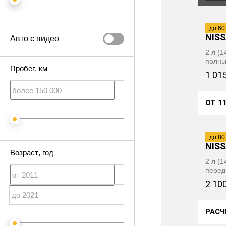
2011
·
до 60
NISS
Авто с видео
2 л (
полн
Пробег
, км
1 01
ОТ 1
2021
·
до 80
NISS
Возраст
, год
2 л (
перед
2 10
РАСЧ