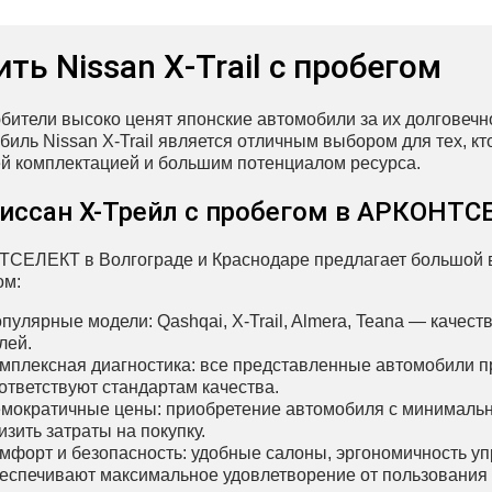
ить Nissan X‑Trail с пробегом
бители высоко ценят японские автомобили за их долговечно
биль Nissan X‑Trail является отличным выбором для тех, к
й комплектацией и большим потенциалом ресурса.
иссан X-Трейл с пробегом в АРКОНТ
СЕЛЕКТ в Волгограде и Краснодаре предлагает большой вы
ом:
пулярные модели: Qashqai, X-Trail, Almera, Teana — каче
лей.
мплексная диагностика: все представленные автомобили п
ответствуют стандартам качества.
мократичные цены: приобретение автомобиля с минималь
изить затраты на покупку.
мфорт и безопасность: удобные салоны, эргономичность у
еспечивают максимальное удовлетворение от пользования