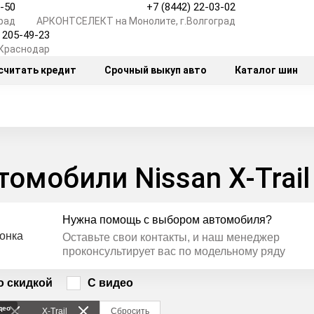
7-50
+7 (8442) 22-03-02
рад
АРКОНТСЕЛЕКТ на Монолите, г.Волгоград
) 205-49-23
.Краснодар
считать кредит
Срочный выкуп авто
Каталог шин
томобили Nissan X‑Trail
Нужна помощь с выбором автомобиля?
Оставьте свои контакты, и наш менеджер
проконсультирует вас по модельному ряду
о скидкой
С видео
део
X‑Trail
Сбросить