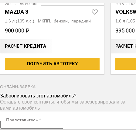
2011
·
159 800 км
2015
·
147 
MAZDA 3
VOLKS
1.6 л (105 л.с.), МКПП, бензин, передний
1.6 л (10
900 000 ₽
895 000
РАСЧЕТ КРЕДИТА
РАСЧЕТ 
ПОЛУЧИТЬ АВТОТЕКУ
ОНЛАЙН-ЗАЯВКА
Забронировать этот автомобиль?
Оставьте свои контакты, чтобы мы зарезервировали за
вами автомобиль
Представьтесь
*