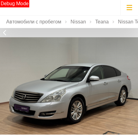
Debug Mode
Автомобили с пробегом
Nissan
Teana
Nissan T