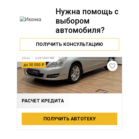
Нужна помощь с
выбором
автомобиля?
ПОЛУЧИТЬ КОНСУЛЬТАЦИЮ
2011
·
228 000 км
NISSAN TEANA
до 30 000 ₽
2.5 л (182 л.с.), Вариатор, бензин, передний
1 030 000 ₽
1 060 000 ₽
РАСЧЕТ КРЕДИТА
ПОЛУЧИТЬ АВТОТЕКУ