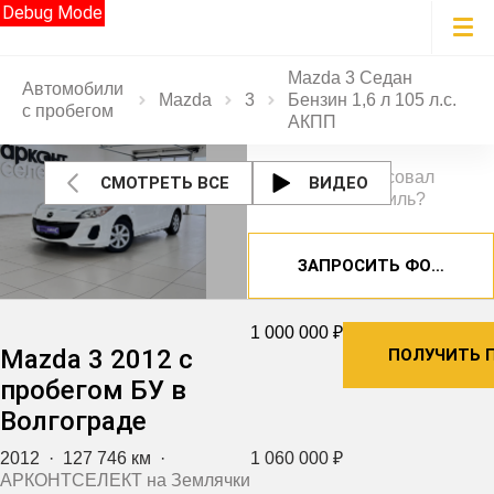
Debug Mode
Mazda 3 Седан
Автомобили
Mazda
3
Бензин 1,6 л 105 л.с.
с пробегом
АКПП
Заинтересовал
СМОТРЕТЬ ВСЕ
ВИДЕО
автомобиль?
ЗАПРОСИТЬ ФОТОГРА
1 000 000 ₽
Mazda 3 2012 с
ПОЛУЧИТЬ 
пробегом БУ в
Волгограде
2012
·
127 746 км
·
1 060 000 ₽
АРКОНТСЕЛЕКТ на Землячки