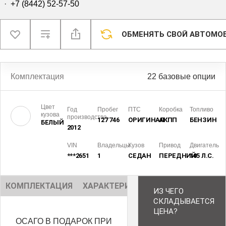
·
+7 (8442) 52-57-50
ОБМЕНЯТЬ СВОЙ АВТОМО
Комплектация
22 базовые опции
Цвет
Год
Пробег
ПТС
Коробка
Топливо
кузова
производства
127 746
ОРИГИНАЛ
АКПП
БЕНЗИН
БЕЛЫЙ
2012
VIN
Владельцы
Кузов
Привод
Двигатель
***2651
1
СЕДАН
ПЕРЕДНИЙ
105 Л.С.
КОМПЛЕКТАЦИЯ
ХАРАКТЕРИСТИКИ
ОПИСАНИЕ
ИЗ ЧЕГО
СКЛАДЫВАЕТСЯ
ЦЕНА?
ОСАГО В ПОДАРОК ПРИ