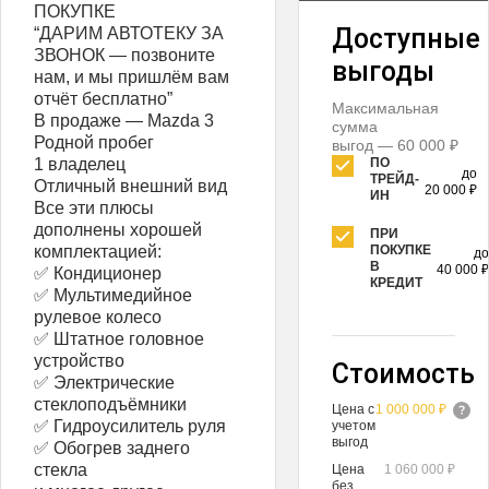
ПОКУПКЕ
Доступные
“ДАРИМ АВТОТЕКУ ЗА
ЗВОНОК — позвоните
выгоды
нам, и мы пришлём вам
отчёт бесплатно”
Максимальная
В продаже — Mazda 3
сумма
Родной пробег
выгод — 60 000 ₽
1 владелец
ПО
до
ТРЕЙД-
Отличный внешний вид
20 000 ₽
ИН
Все эти плюсы
дополнены хорошей
ПРИ
комплектацией:
ПОКУПКЕ
до
В
40 000 ₽
✅ Кондиционер
КРЕДИТ
✅ Мультимедийное
рулевое колесо
✅ Штатное головное
устройство
Стоимость
✅ Электрические
стеклоподъёмники
Цена с
1 000 000 ₽
✅ Гидроусилитель руля
учетом
выгод
✅ Обогрев заднего
стекла
Цена
1 060 000 ₽
без