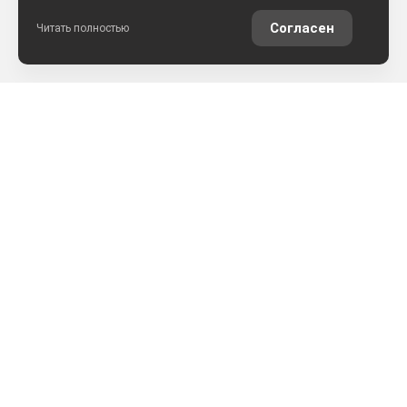
Согласен
Читать полностью
РАССЧИТАТЬ КРЕДИТ
ОЦЕНИТЬ АВТО ОНЛАЙН
КОНТАКТЫ
ул. Землячки, 25
+7 (8442) 52-57-50
АРКОНТСЕЛЕКТ на Землячки, г.Волгоград
+7 (8442) 22-03-02
АРКОНТСЕЛЕКТ на Монолите, г.Волгоград
+7 (861) 205-49-23