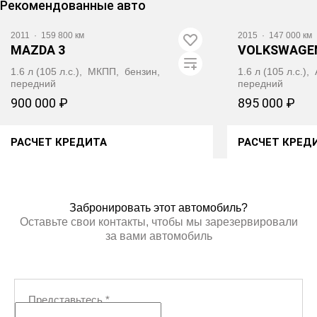
Рекомендованные авто
2011
·
159 800 км
2015
·
147 000 км
MAZDA 3
VOLKSWAGE
1.6 л (105 л.с.), МКПП, бензин,
1.6 л (105 л.с.)
передний
передний
900 000 ₽
895 000 ₽
РАСЧЕТ КРЕДИТА
РАСЧЕТ КРЕД
ПОЛУЧИТЬ АВТОТЕКУ
ПОЛУЧИ
Забронировать этот автомобиль?
Оставьте свои контакты, чтобы мы зарезервировали
за вами автомобиль
Представьтесь
*