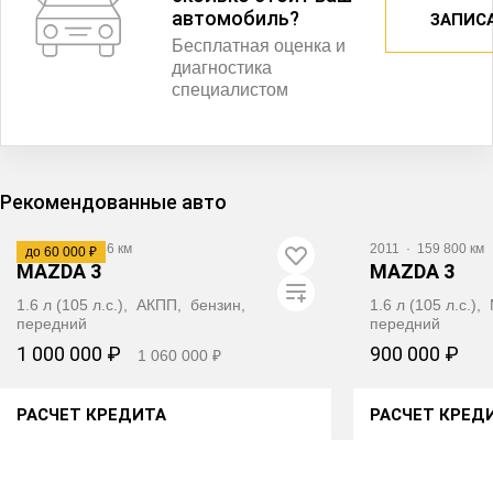
автомобиль?
ЗАПИС
Бесплатная оценка и
диагностика
специалистом
Видео
Рекомендованные авто
2012
·
127 746 км
2011
·
159 800 км
до 60 000 ₽
MAZDA 3
MAZDA 3
1.6 л (105 л.с.), АКПП, бензин,
1.6 л (105 л.с.)
передний
передний
1 000 000 ₽
900 000 ₽
1 060 000 ₽
РАСЧЕТ КРЕДИТА
РАСЧЕТ КРЕД
ПОЛУЧИТЬ АВТОТЕКУ
ПОЛУЧИ