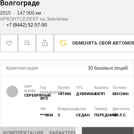
Волгограде
2015
·
147 000 км
·
АРКОНТСЕЛЕКТ на Землячки
·
+7 (8442) 52-57-50
ОБМЕНЯТЬ СВОЙ АВТОМО
Комплектация
30 базовых опций
Цвет
Год
Пробег
ПТС
Коробка
Топливо
кузова
производства
147 000
ДУБЛИКАТ
АКПП
БЕНЗИН
СЕРЕБРЯНЫЙ
2015
VIN
Владельцы
Кузов
Привод
Двигатель
***9034
3
СЕДАН
ПЕРЕДНИЙ
105 Л.С.
КОМПЛЕКТАЦИЯ
ХАРАКТЕРИСТИКИ
ОПИСАНИЕ