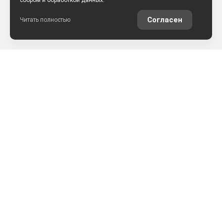
сбором и обработкой данных.
Согласен
Читать полностью
РАССЧИТАТЬ КРЕДИТ
ОЦЕНИТЬ АВТО ОНЛАЙН
КОНТАКТЫ
ул. Землячки, 25
+7 (8442) 52-57-50
АРКОНТСЕЛЕКТ на Землячки, г.Волгоград
+7 (8442) 22-03-02
АРКОНТСЕЛЕКТ на Монолите, г.Волгоград