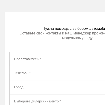
ПОЛУЧИТЬ АВТОТЕКУ
ПОЛУ
Нужна помощь с выбором автомоб
Оставьте свои контакты и наш менеджер проконс
модельному ряду
Представьтесь
*
Телефон
*
Город
Выберите дилерский центр
*