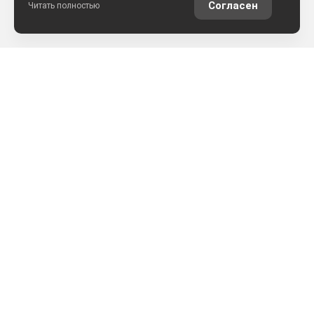
Согласен
Читать полностью
РАССЧИТАТЬ КРЕДИТ
ОЦЕНИТЬ АВТО ОНЛАЙН
КОНТАКТЫ
ул. Землячки, 25
+7 (8442) 52-57-50
АРКОНТСЕЛЕКТ на Землячки, г.Волгоград
+7 (8442) 22-03-02
АРКОНТСЕЛЕКТ на Монолите, г.Волгоград
+7 (861) 205-49-23
АРКОНТСЕЛЕКТ на Аэропортовской, г.Краснодар