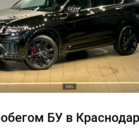
1/41
пробегом БУ в Краснода