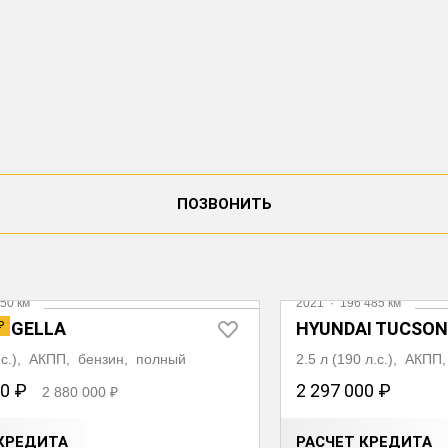
ПОЗВОНИТЬ
50 км
2021
·
196 485 км
TUGELLA
HYUNDAI TUCSON
₽
л.с.), АКПП, бензин, полный
2.5 л (190 л.с.), АКП
00 ₽
2 297 000 ₽
2 880 000 ₽
КРЕДИТА
РАСЧЕТ КРЕДИТА