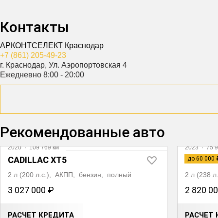
Контакты
АРКОНТСЕЛЕКТ Краснодар
+7 (861) 205-49-23
г. Краснодар, Ул. Аэропортовская 4
Ежедневно 8:00 - 20:00
Рекомендованные авто
Видео
2020
·
109 769 км
2023
·
75 9
CADILLAC XT5
GEELY 
до 60 000 
2 л (200 л.с.), АКПП, бензин, полный
2 л (238 
3 027 000 ₽
2 820 0
РАСЧЕТ КРЕДИТА
РАСЧЕТ 