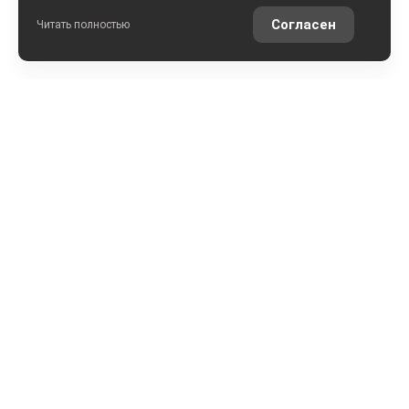
Согласен
Читать полностью
РАССЧИТАТЬ КРЕДИТ
ОЦЕНИТЬ АВТО ОНЛАЙН
КОНТАКТЫ
ул. Землячки, 25
+7 (8442) 52-57-50
АРКОНТСЕЛЕКТ на Землячки, г.Волгоград
+7 (8442) 22-03-02
АРКОНТСЕЛЕКТ на Монолите, г.Волгоград
+7 (861) 205-49-23