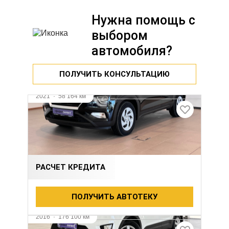
Нужна помощь с
выбором
автомобиля?
ПОЛУЧИТЬ КОНСУЛЬТАЦИЮ
2021
·
58 164 км
HYUNDAI CRETA
1.6 л (123 л.с.), АКПП, бензин, передний
2 199 000 ₽
РАСЧЕТ КРЕДИТА
ПОЛУЧИТЬ АВТОТЕКУ
Видео
2016
·
176 100 км