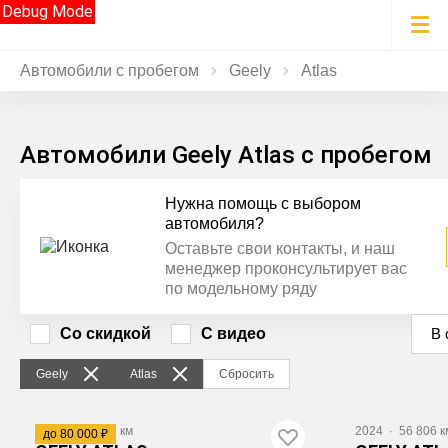
Debug Mode
Автомобили с пробегом
Geely
Atlas
Автомобили Geely Atlas с пробегом
Нужна помощь с выбором
автомобиля?
Оставьте свои контакты, и наш
менеджер проконсультирует вас
по модельному ряду
Со скидкой
С видео
В 
Geely
Atlas
Сбросить
2024
·
30 174 км
2024
·
56 806 к
до 80 000 ₽