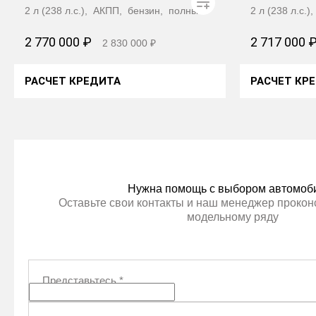
2 л (238 л.с.), АКПП, бензин, полный
2 л (238 л.с.
2 770 000 ₽
2 717 000 
2 830 000 ₽
РАСЧЕТ КРЕДИТА
РАСЧЕТ КР
ПОЛУЧИТЬ АВТОТЕКУ
ПОЛУ
Нужна помощь с выбором автомоб
Оставьте свои контакты и наш менеджер проконс
модельному ряду
Представьтесь
*