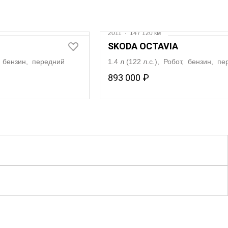
2011
·
147 120 км
SKODA OCTAVIA
т, бензин, передний
1.4 л (122 л.с.), Робот, бензин, п
893 000 ₽