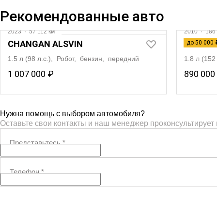
Рекомендованные авто
2023
·
57 112 км
2010
·
186 
CHANGAN ALSVIN
VOLKSW
до 50 000 
1.5 л (98 л.с.), Робот, бензин, передний
1.8 л (15
1 007 000 ₽
890 000
Нужна помощь с выбором автомобиля?
Оставьте свои контакты и наш менеджер проконсультирует
Представьтесь
*
Телефон
*