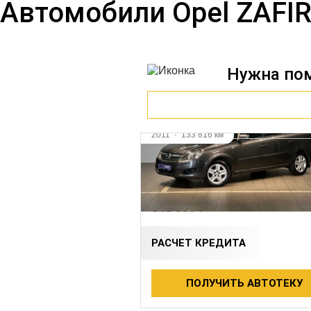
Автомобили Opel ZAFIR
Нужна по
2011
·
133 816 км
OPEL ZAFIRA
1.8 л (140 л.с.), Робот, бензин,
передний
810 000 ₽
РАСЧЕТ КРЕДИТА
ПОЛУЧИТЬ АВТОТЕКУ