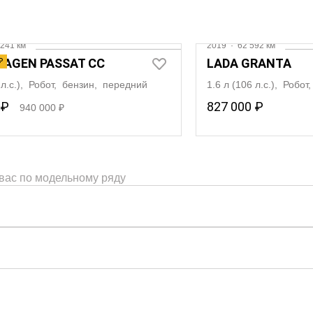
241 км
2019
·
62 592 км
AGEN PASSAT CC
LADA GRANTA
₽
2 л.с.), Робот, бензин, передний
1.6 л (106 л.с.), Робо
 ₽
827 000 ₽
940 000 ₽
 вас по модельному ряду