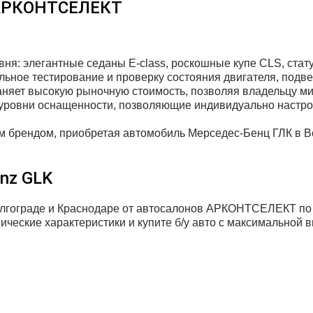
 АРКОНТСЕЛЕКТ
вня: элегантные седаны E-class, роскошные купе CLS, ста
ьное тестирование и проверку состояния двигателя, подвес
аняет высокую рыночную стоимость, позволяя владельцу м
уровни оснащенности, позволяющие индивидуально настрои
 брендом, приобретая автомобиль Мерседес-Бенц ГЛК в Во
nz GLK
олгограде и Краснодаре от автосалонов АРКОНТСЕЛЕКТ по
ческие характеристики и купите б/у авто с максимальной в