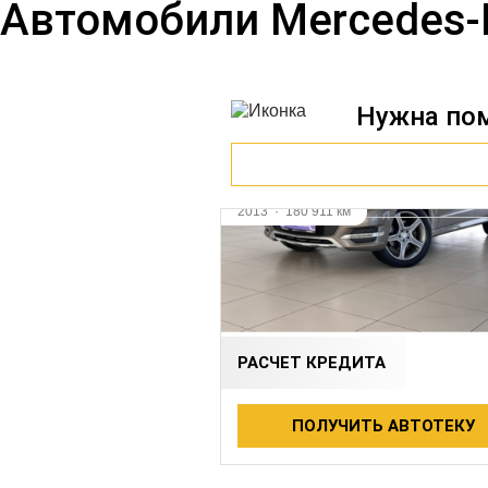
Автомобили Mercedes‑
Нужна по
2013
·
180 911 км
MERCEDES‑BENZ GLK
3.5 л (249 л.с.), АКПП, бензин, 
1 955 000 ₽
РАСЧЕТ КРЕДИТА
ПОЛУЧИТЬ АВТОТЕКУ