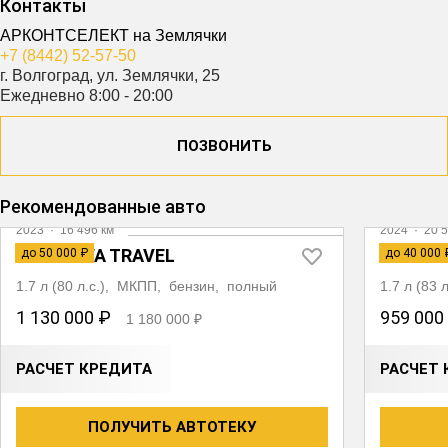
Контакты
АРКОНТСЕЛЕКТ на Землячки
+7 (8442) 52-57-50
г. Волгоград, ул. Землячки, 25
Ежедневно 8:00 - 20:00
ПОЗВОНИТЬ
Рекомендованные авто
2023
·
16 496 км
2024
·
20 5
LADA NIVA TRAVEL
LADA N
до 50 000 ₽
до 40 000 
1.7 л (80 л.с.), МКПП, бензин, полный
1.7 л (83
1 130 000 ₽
959 000
1 180 000 ₽
РАСЧЕТ КРЕДИТА
РАСЧЕТ 
ПОЛУЧИТЬ АВТОТЕКУ