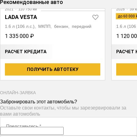
Рекомендованные авто
2021
·
110 750 км
2026
·
39 к
LADA VESTA
LADA G
до 60 000 
1.6 л (106 л.с.), МКПП, бензин, передний
1.6 л (10
1 335 000 ₽
1 120 0
РАСЧЕТ КРЕДИТА
РАСЧЕТ 
ПОЛУЧИТЬ АВТОТЕКУ
ОНЛАЙН-ЗАЯВКА
Забронировать этот автомобиль?
Оставьте свои контакты, чтобы мы зарезервировали за
вами автомобиль
Представьтесь
*