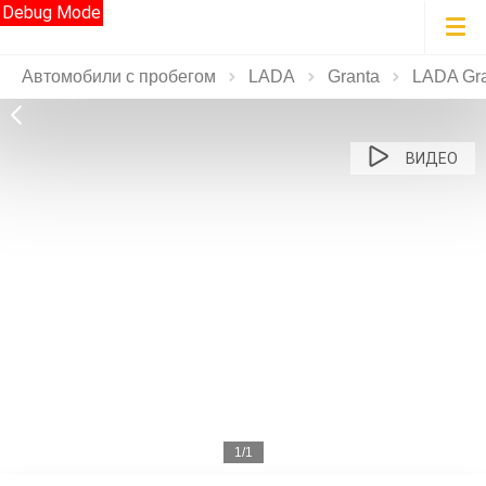
Debug Mode
Автомобили с пробегом
LADA
Granta
LADA Gra
ВИДЕО
1/1