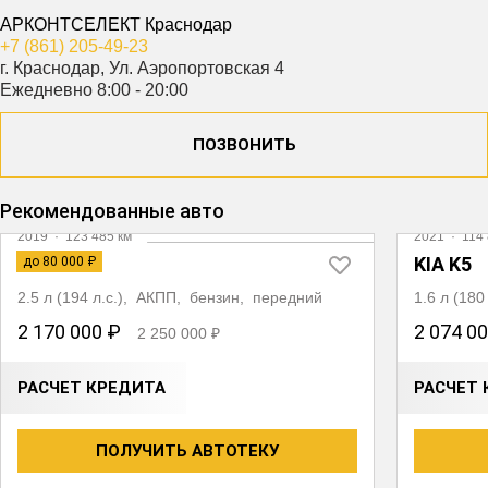
АРКОНТСЕЛЕКТ Краснодар
+7 (861) 205-49-23
г. Краснодар, Ул. Аэропортовская 4
Ежедневно 8:00 - 20:00
ПОЗВОНИТЬ
Видео
Рекомендованные авто
2019
·
123 485 км
2021
·
114 
MAZDA 6
KIA K5
до 80 000 ₽
2.5 л (194 л.с.), АКПП, бензин, передний
1.6 л (18
2 170 000 ₽
2 074 0
2 250 000 ₽
РАСЧЕТ КРЕДИТА
РАСЧЕТ 
ПОЛУЧИТЬ АВТОТЕКУ