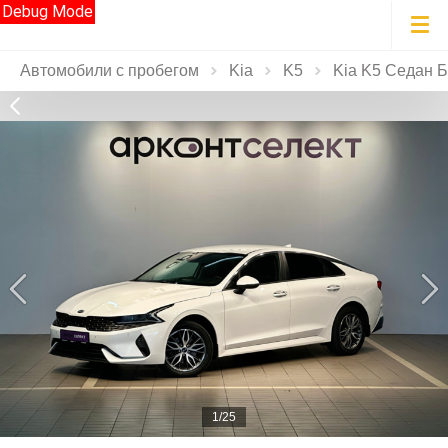
Debug Mode
Автомобили с пробегом
Kia
K5
Kia K5 Седан Б
1/25