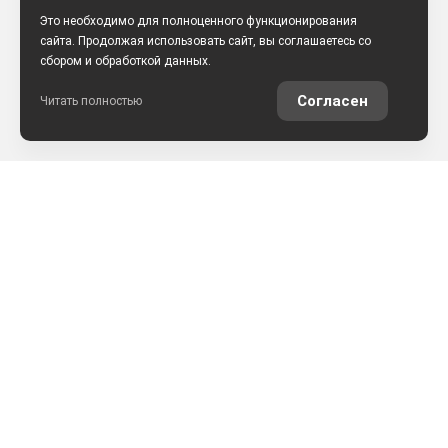
Это необходимо для полноценного функционирования
сайта. Продолжая использовать сайт, вы соглашаетесь со
сбором и обработкой данных.
Согласен
Читать полностью
РАССЧИТАТЬ КРЕДИТ
ОЦЕНИТЬ АВТО ОНЛАЙН
КОНТАКТЫ
ул. Землячки, 25
+7 (8442) 52-57-50