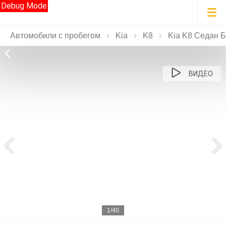
Debug Mode
Автомобили с пробегом
Kia
K8
Kia K8 Седан Б
ВИДЕО
1/40