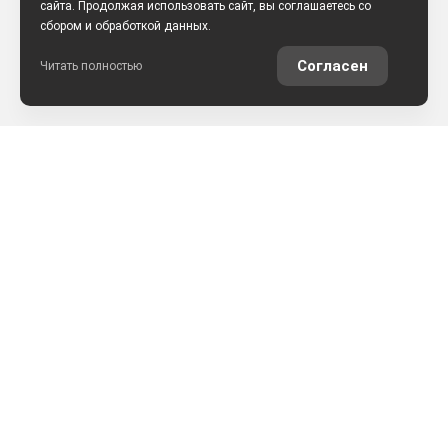
сайта. Продолжая использовать сайт, вы соглашаетесь со
сбором и обработкой данных.
Согласен
Читать полностью
РАССЧИТАТЬ КРЕДИТ
ОЦЕНИТЬ АВТО ОНЛАЙН
КОНТАКТЫ
ул. Землячки, 25
+7 (8442) 52-57-50
АРКОНТСЕЛЕКТ на Землячки, г.Волгоград
+7 (8442) 22-03-02