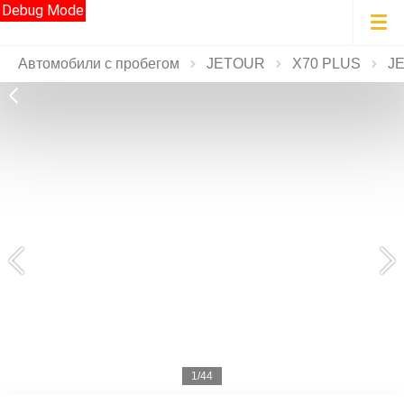
Debug Mode
Автомобили с пробегом
JETOUR
X70 PLUS
JE
1/44