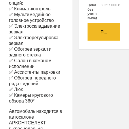
опций:
Цена
2 257 000 ₽
✅ Климат-контроль
без
учета
✅ Мультимедийное
выгод
головное устройство
✅ Электроскладывание
зеркал
ПОЛУЧИТЬ А
✅ Электрорегулировка
зеркал
✅ Обогрев зеркал и
заднего стекла
✅ Салон в кожаном
исполнении
✅ Ассистенты парковки
✅ Обогрев переднего
ряда сидений
✅ Люк
✅ Камеры кругового
обзора 360*
Автомобиль находится в
автосалоне
АРКОНТСЕЛЕКТ
г. Краснодар, ул.