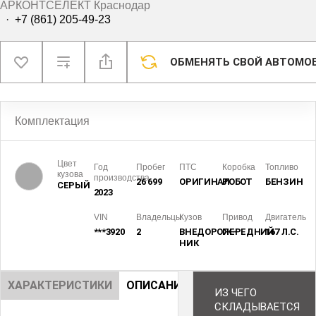
АРКОНТСЕЛЕКТ Краснодар
·
+7 (861) 205-49-23
ОБМЕНЯТЬ СВОЙ АВТОМО
Комплектация
Цвет
Год
Пробег
ПТС
Коробка
Топливо
кузова
производства
26 699
ОРИГИНАЛ
РОБОТ
БЕНЗИН
СЕРЫЙ
2023
VIN
Владельцы
Кузов
Привод
Двигатель
***3920
2
ВНЕДОРОЖ­
ПЕРЕДНИЙ
167 Л.С.
НИК
ХАРАКТЕРИСТИКИ
ОПИСАНИЕ
ИЗ ЧЕГО
СКЛАДЫВАЕТСЯ