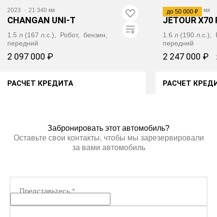
2023
·
21 340 км
2023
·
11 000 км
до 50 000 ₽
CHANGAN UNI-T
JETOUR X70 
1.5 л (167 л.с.), Робот, бензин,
1.6 л (190 л.с.)
передний
передний
2 097 000 ₽
2 247 000 ₽
РАСЧЕТ КРЕДИТА
РАСЧЕТ КРЕД
ПОЛУЧИТЬ АВТОТЕКУ
ПОЛУЧИ
Забронировать этот автомобиль?
Оставьте свои контакты, чтобы мы зарезервировали
за вами автомобиль
Представьтесь
*