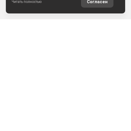
Согласен
Читать полностью
РАССЧИТАТЬ КРЕДИТ
ОЦЕНИТЬ АВТО ОНЛАЙН
КОНТАКТЫ
ул. Землячки, 25
+7 (8442) 52-57-50
АРКОНТСЕЛЕКТ на Землячки, г.Волгоград
+7 (8442) 22-03-02
АРКОНТСЕЛЕКТ на Монолите, г.Волгоград
+7 (861) 205-49-23
АРКОНТСЕЛЕКТ на Аэропортовской, г.Краснодар