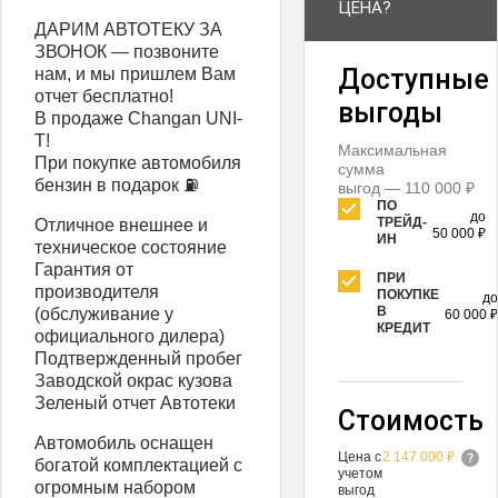
ЦЕНА?
ДАРИМ АВТОТЕКУ ЗА
ЗВОНОК — позвоните
Доступные
нам, и мы пришлем Вам
отчет бесплатно!
выгоды
В продаже Changan UNI-
T!
Максимальная
При покупке автомобиля
сумма
бензин в подарок ⛽️
выгод — 110 000 ₽
ПО
до
ТРЕЙД-
Отличное внешнее и
50 000 ₽
ИН
техническое состояние
Гарантия от
ПРИ
производителя
ПОКУПКЕ
до
В
(обслуживание у
60 000 ₽
КРЕДИТ
официального дилера)
Подтвержденный пробег
Заводской окрас кузова
Зеленый отчет Автотеки
Стоимость
Автомобиль оснащен
Цена с
2 147 000 ₽
богатой комплектацией с
учетом
огромным набором
выгод