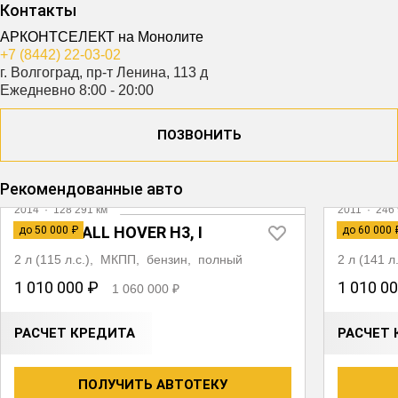
Контакты
АРКОНТСЕЛЕКТ на Монолите
+7 (8442) 22-03-02
г. Волгоград, пр-т Ленина, 113 д
Ежедневно 8:00 - 20:00
ПОЗВОНИТЬ
Видео
Видео
Рекомендованные авто
2014
·
128 291 км
2011
·
246 
GREAT WALL HOVER H3, I
NISSAN 
до 50 000 ₽
до 60 000 
2 л (115 л.с.), МКПП, бензин, полный
2 л (141 
1 010 000 ₽
1 010 0
1 060 000 ₽
РАСЧЕТ КРЕДИТА
РАСЧЕТ 
ПОЛУЧИТЬ АВТОТЕКУ