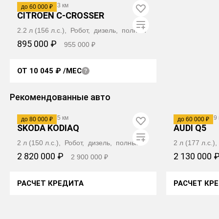
2010
·
143 053 км
до 60 000 ₽
CITROËN C-CROSSER
2.2 л (156 л.с.), Робот, дизель, полный
895 000 ₽
955 000 ₽
ОТ 10 045 ₽
/МЕС
ПОЛУЧИТЬ АВТОТЕКУ
Видео
Рекомендованные авто
2020
·
143 945 км
2014
·
156 729 
до 80 000 ₽
до 60 000 ₽
SKODA KODIAQ
AUDI Q5
2 л (150 л.с.), Робот, дизель, полный
2 л (177 л.с.
2 820 000 ₽
2 130 000 
2 900 000 ₽
РАСЧЕТ КРЕДИТА
РАСЧЕТ КР
ПОЛУЧИТЬ АВТОТЕКУ
ПОЛУ