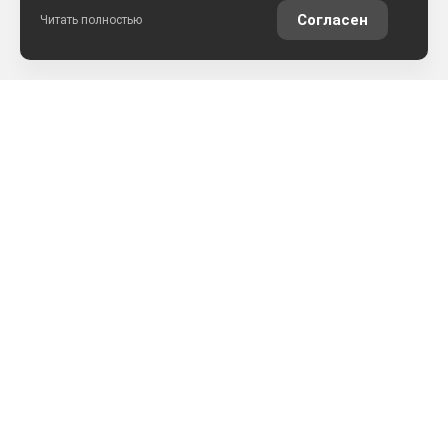
Согласен
Читать полностью
РАССЧИТАТЬ КРЕДИТ
ОЦЕНИТЬ АВТО ОНЛАЙН
КОНТАКТЫ
ул. Землячки, 25
+7 (8442) 52-57-50
АРКОНТСЕЛЕКТ на Землячки, г.Волгоград
+7 (8442) 22-03-02
АРКОНТСЕЛЕКТ на Монолите, г.Волгоград
+7 (861) 205-49-23