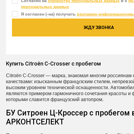
Согласен на
обработку персональных данных
и c
по
персональных данных
Я согласен (-на) получать
рекламно-информационны
ЖДУ ЗВОНКА
Купить Citroën C‑Crosser с пробегом
Citroën C‑Crosser — марка, знакомая многим россиянам
качествами: изысканным французским стилем, непревз
высоким уровнем технической оснащенности. Автомобили
являются примером гармоничного сочетания красоты и 
которыми славится французский автопром.
БУ Ситроен Ц-Кроссер с пробегом 
АРКОНТСЕЛЕКТ