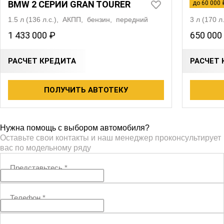
BMW 2 СЕРИИ GRAN TOURER
MITSUB
до 60 000 
1.5 л (136 л.с.), АКПП, бензин, передний
3 л (170 
1 433 000 ₽
650 000
РАСЧЕТ КРЕДИТА
РАСЧЕТ 
ПОЛУЧИТЬ АВТОТЕКУ
Нужна помощь с выбором автомобиля?
Оставьте свои контакты и наш менеджер проконсультирует
вас по модельному ряду
Представьтесь
*
Телефон
*