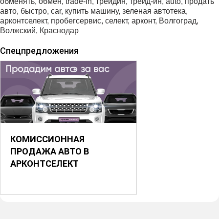
обменять, обмен, trаdе-in, трейдин, трейд-ин, аutо, продать
авто, быстро, саr, купить машину, зеленая автотека,
арконтселект, пробегсервис, селект, арконт, Волгоград,
Волжский, Краснодар
Спецпредложения
КОМИССИОННАЯ
ПРОДАЖА АВТО В
АРКОНТСЕЛЕКТ