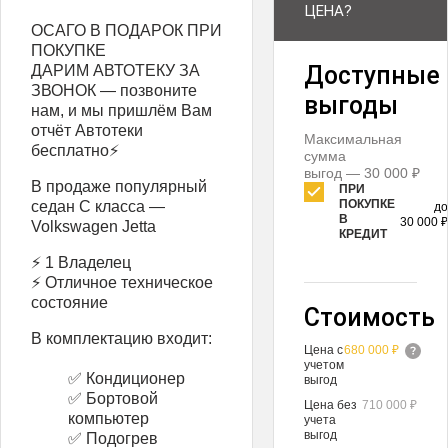
ЦЕНА?
ОСАГО В ПОДАРОК ПРИ
ПОКУПКЕ
Доступные
ДАРИМ АВТОТЕКУ ЗА
ЗВОНОК — позвоните
выгоды
нам, и мы пришлём Вам
отчёт Автотеки
Максимальная
бесплатно⚡
сумма
выгод — 30 000 ₽
В продаже популярный
ПРИ
ПОКУПКЕ
седан С класса —
до
В
30 000 ₽
Volkswagen Jetta
КРЕДИТ
⚡ 1 Владелец
⚡ Отличное техническое
состояние
Стоимость
В комплектацию входит:
Цена с
680 000 ₽
учетом
✅ Кондиционер
выгод
✅ Бортовой
Цена без
710 000 ₽
компьютер
учета
выгод
✅ Подогрев