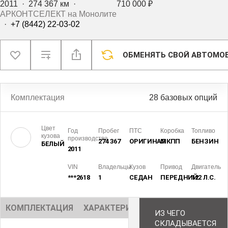
2011
·
274 367 км
·
710 000 ₽
АРКОНТСЕЛЕКТ на Монолите
·
+7 (8442) 22-03-02
ОБМЕНЯТЬ СВОЙ АВТОМО
Комплектация
28 базовых опций
Цвет
Год
Пробег
ПТС
Коробка
Топливо
кузова
производства
274 367
ОРИГИНАЛ
МКПП
БЕНЗИН
БЕЛЫЙ
2011
VIN
Владельцы
Кузов
Привод
Двигатель
***2618
1
СЕДАН
ПЕРЕДНИЙ
122 Л.С.
КОМПЛЕКТАЦИЯ
ХАРАКТЕРИСТИКИ
ОПИСАНИЕ
ИЗ ЧЕГО
СКЛАДЫВАЕТСЯ