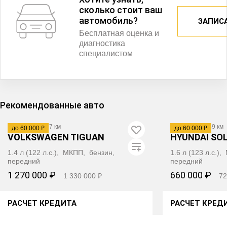
сколько стоит ваш
автомобиль?
ЗАПИС
Бесплатная оценка и
диагностика
специалистом
Рекомендованные авто
2014
·
104 277 км
2012
·
200 039 км
до 60 000 ₽
до 60 000 ₽
VOLKSWAGEN TIGUAN
HYUNDAI SO
1.4 л (122 л.с.), МКПП, бензин,
1.6 л (123 л.с.)
передний
передний
1 270 000 ₽
660 000 ₽
1 330 000 ₽
72
РАСЧЕТ КРЕДИТА
РАСЧЕТ КРЕД
ПОЛУЧИТЬ АВТОТЕКУ
ПОЛУЧИ