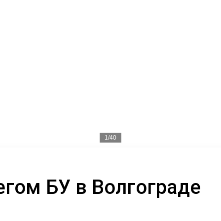
1/40
егом БУ в Волгограде