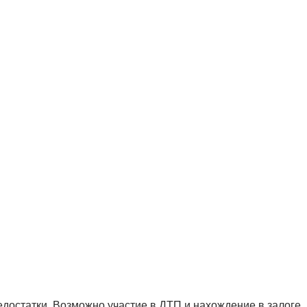
достатки. Возможно участие в ДТП и нахождение в залоге