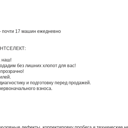
— почти 17 машин ежедневно
КОНТСЕЛЕКТ:
 наш!
дадим без лишних хлопот для вас!
 прозрачно!
илей.
иагностику и подготовку перед продажей.
первоначального взноса.
узовные дефекты, корректировку пробега и технические не