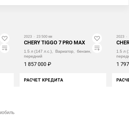
Вид
2023
·
23 500 км
2023
·
CHERY TIGGO 7 PRO MAX
CHER
1.5 л (147 л.с.), Вариатор, бензин,
1.5 л 
передний
перед
1 857 000 ₽
1 797
РАСЧЕТ КРЕДИТА
РАСЧ
ПОЛУЧИТЬ АВТОТЕКУ
омобиль