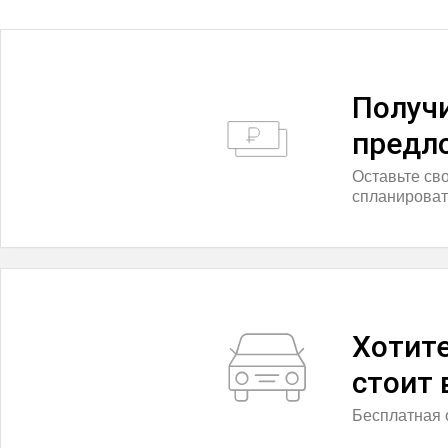
Получ
предл
Оставьте св
спланироват
Хотите
стоит
Бесплатная 