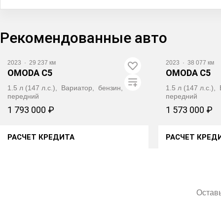
Рекомендованные авто
Видео
2023
·
29 237 км
2023
·
38 077 км
OMODA C5
OMODA C5
1.5 л (147 л.с.), Вариатор, бензин,
1.5 л (147 л.с.)
передний
передний
1 793 000 ₽
1 573 000 ₽
РАСЧЕТ КРЕДИТА
РАСЧЕТ КРЕД
ПОЛУЧИТЬ АВТОТЕКУ
ПОЛУЧИ
Оставь