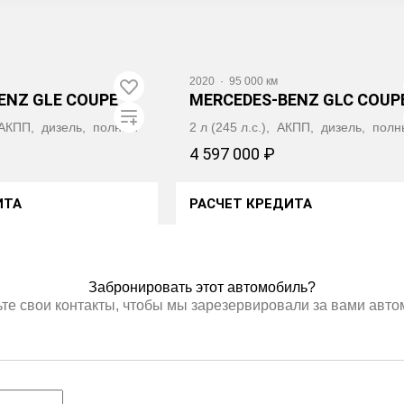
Видео
2020
·
95 000 км
ENZ GLE COUPE
MERCEDES‑BENZ GLC COUP
, АКПП, дизель, полный
2 л (245 л.с.), АКПП, дизель, пол
4 597 000 ₽
ИТА
РАСЧЕТ КРЕДИТА
ТЬ АВТОТЕКУ
ПОЛУЧИТЬ АВТОТЕКУ
Забронировать этот автомобиль?
те свои контакты, чтобы мы зарезервировали за вами авт