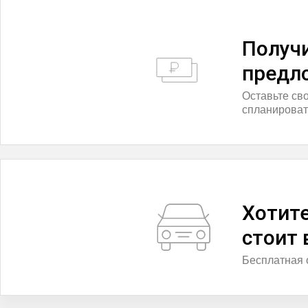
Получ
предл
Оставьте св
спланироват
Хотите
стоит
Бесплатная 