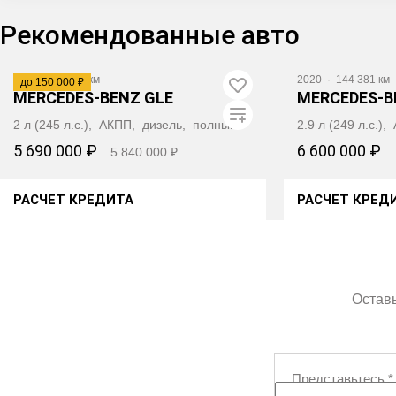
Рекомендованные авто
2020
·
87 140 км
2020
·
144 381 км
до 150 000 ₽
MERCEDES‑BENZ GLE
MERCEDES‑B
2 л (245 л.с.), АКПП, дизель, полный
2.9 л (249 л.с.)
5 690 000 ₽
6 600 000 ₽
5 840 000 ₽
РАСЧЕТ КРЕДИТА
РАСЧЕТ КРЕД
ПОЛУЧИТЬ АВТОТЕКУ
ПОЛУЧИ
Оставь
Представьтесь
*