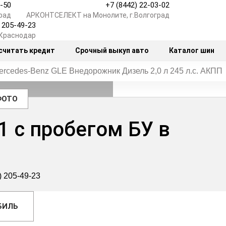
7-50
+7 (8442) 22-03-02
рад
АРКОНТСЕЛЕКТ на Монолите, г.Волгоград
) 205-49-23
.Краснодар
считать кредит
Срочный выкуп авто
Каталог шин
ercedes‑Benz GLE Внедорожник Дизель 2,0 л 245 л.с. АКПП
ФОТО
1 с пробегом БУ в
) 205-49-23
БИЛЬ