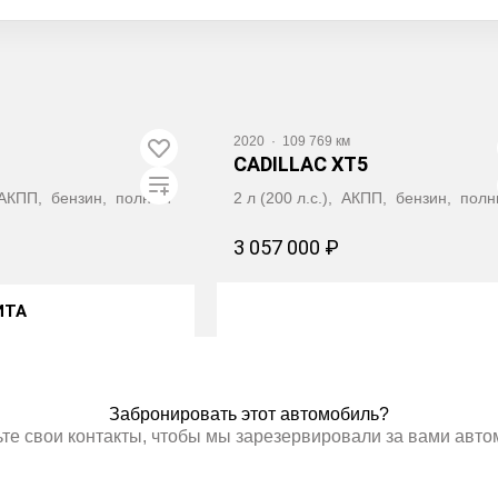
Видео
2020
·
109 769 км
CADILLAC XT5
), АКПП, бензин, полный
2 л (200 л.с.), АКПП, бензин, пол
3 057 000 ₽
ИТА
ТЬ АВТОТЕКУ
ПОЛУЧИТЬ АВТОТЕКУ
Забронировать этот автомобиль?
те свои контакты, чтобы мы зарезервировали за вами авт