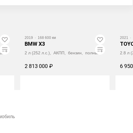
Видео
Вид
2019
·
168 600 км
2021
·
BMW X3
TOYO
ный
2 л (252 л.с.), АКПП, бензин, полный
2.8 л 
2 813 000 ₽
6 950
ПОЛУЧИТЬ АВТОТЕКУ
омобиль