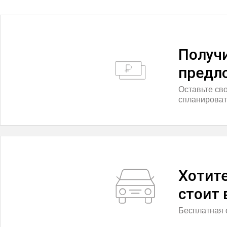
Получ
предл
Оставьте св
спланироват
Хотите
стоит
Бесплатная 