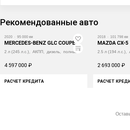
Рекомендованные авто
Видео
2020
·
95 000 км
2018
·
101 798 км
MERCEDES‑BENZ GLC COUPE
MAZDA CX-5
2 л (245 л.с.), АКПП, дизель, полный
2.5 л (194 л.с.
4 597 000 ₽
2 693 000 ₽
РАСЧЕТ КРЕДИТА
РАСЧЕТ КРЕД
ПОЛУЧИТЬ АВТОТЕКУ
ПОЛУЧИ
Оставь