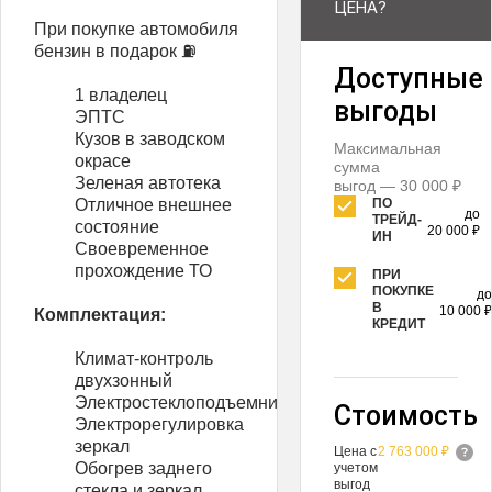
ЦЕНА?
При покупке автомобиля
бензин в подарок ⛽️
Доступные
1 владелец
выгоды
ЭПТС
Кузов в заводском
Максимальная
окрасе
сумма
Зеленая автотека
выгод — 30 000 ₽
Отличное внешнее
ПО
до
ТРЕЙД-
состояние
20 000 ₽
ИН
Своевременное
прохождение ТО
ПРИ
ПОКУПКЕ
до
В
10 000 ₽
Комплектация:
КРЕДИТ
Климат-контроль
двухзонный
Электростеклоподъемники
Стоимость
Электрорегулировка
зеркал
Цена с
2 763 000 ₽
Обогрев заднего
учетом
выгод
стекла и зеркал