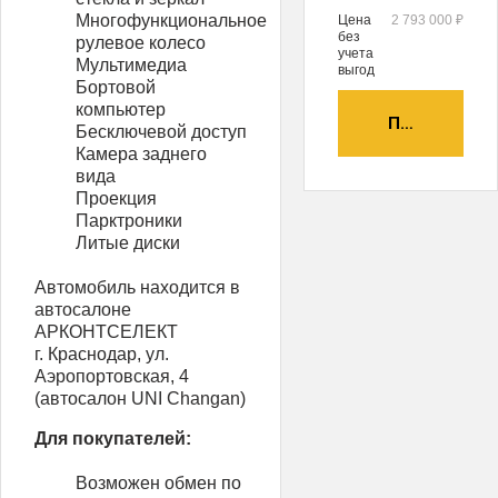
Многофункциональное
Цена
2 793 000 ₽
без
рулевое колесо
учета
Мультимедиа
выгод
Бортовой
компьютер
ПОЛУЧИТЬ А
Бесключевой доступ
Камера заднего
вида
Проекция
Парктроники
Литые диски
Автомобиль находится в
автосалоне
АРКОНТСЕЛЕКТ
г. Краснодар, ул.
Аэропортовская, 4
(автосалон UNI Changan)
Для покупателей:
Возможен обмен по