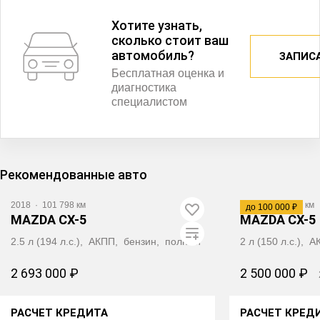
Хотите узнать,
сколько стоит ваш
автомобиль?
ЗАПИС
Бесплатная оценка и
диагностика
специалистом
Рекомендованные авто
2018
·
101 798 км
2018
·
113 932 км
до 100 000 ₽
MAZDA CX-5
MAZDA CX-5
2.5 л (194 л.с.), АКПП, бензин, полный
2 л (150 л.с.),
2 693 000 ₽
2 500 000 ₽
РАСЧЕТ КРЕДИТА
РАСЧЕТ КРЕД