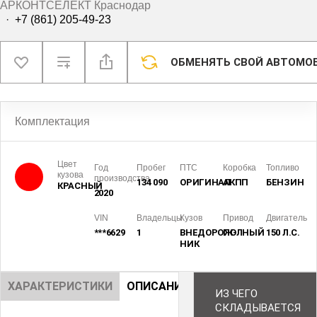
АРКОНТСЕЛЕКТ Краснодар
·
+7 (861) 205-49-23
ОБМЕНЯТЬ СВОЙ АВТОМО
Комплектация
Цвет
Год
Пробег
ПТС
Коробка
Топливо
кузова
производства
134 090
ОРИГИНАЛ
АКПП
БЕНЗИН
КРАСНЫЙ
2020
VIN
Владельцы
Кузов
Привод
Двигатель
***6629
1
ВНЕДОРОЖ­
ПОЛНЫЙ
150 Л.С.
НИК
ХАРАКТЕРИСТИКИ
ОПИСАНИЕ
ИЗ ЧЕГО
СКЛАДЫВАЕТСЯ