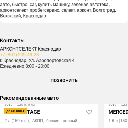
авто, быстро, car, купить машину, зеленая автотека,
арконтселект, пробегсервис, селект, арконт, Волгоград,
Волжский, Краснодар
Контакты
АРКОНТСЕЛЕКТ Краснодар
+7 (861) 205-49-23
г. Краснодар, Ул. Аэропортовская 4
Ежедневно 8:00 - 20:00
ПОЗВОНИТЬ
Видео
Рекомендованные авто
2015
·
120 070 км
2016
·
123 
KIA SPORTAGE
MERCED
до 60 000 ₽
2 л (150 л.с.), АКПП, бензин, полный
1.6 л (15