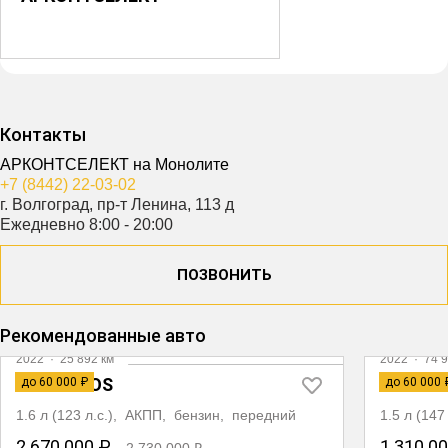
Контакты
АРКОНТСЕЛЕКТ на Монолите
+7 (8442) 22-03-02
г. Волгоград, пр-т Ленина, 113 д
Ежедневно 8:00 - 20:00
ПОЗВОНИТЬ
Рекомендованные авто
2022
·
25 892 км
2022
·
74 9
KIA SELTOS
CHERY 
до 60 000 ₽
до 60 000 
1.6 л (123 л.с.), АКПП, бензин, передний
1.5 л (14
2 670 000 ₽
1 310 0
2 730 000 ₽