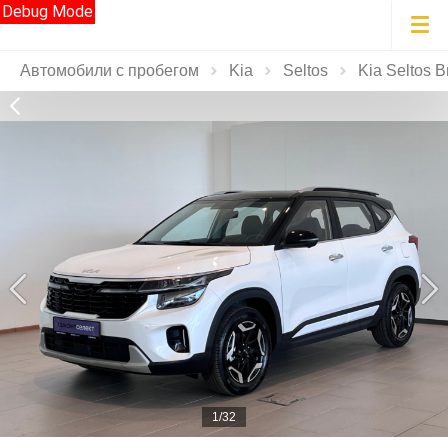
Debug Mode
Автомобили с пробегом
Kia
Seltos
Kia Seltos 
1/32