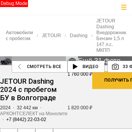
Debug Mode
JETOUR
Dashing
Автомобили
Внедорожник
JETOUR
Dashing
с пробегом
Бензин 1,5 л
147 л.с.
МКПП
Ещё 31 фото
СМОТРЕТЬ ВСЕ
ВИДЕО
33 
1 760 000 ₽
JETOUR Dashing
ПОЛУЧИТЬ 
2024 с пробегом
БУ в Волгограде
2024
·
32 442 км
·
1 820 000 ₽
АРКОНТСЕЛЕКТ на Монолите
·
+7 (8442) 22-03-02