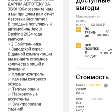
Доступные
ДАРИМ АВТОТЕКУ ЗА
выгоды
ЗВОНОК-позвоните нам
и мы пришлем вам отчет
Максимальная
Автотеки бесплатно⚡
сумма
В продаже популярный
выгод — 60 000 ₽
автомобиль Jetour
ПО
до
ТРЕЙД-
Dashing 2024 года
30 000 ₽
ИН
выпуска
⚡ 2 Собственника
ПРИ
⚡ Заводской окрас
ПОКУПКЕ
до
В
30 000 ₽
В данной комплектации
КРЕДИТ
вы найдете огромное
количество опций и
функции:
✅ Климат-контроль
Стоимость
✅ Камеры кругового
обзора
Цена с
1 760 000 ₽
✅ Теплые опции
учетом
выгод
✅ Парковочные
ассистенты
Цена
1 820 000 ₽
без
✅ Электропривод
учета
сидений
выгод