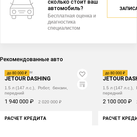
сколько стоит ваш
автомобиль?
ЗАПИС
Бесплатная оценка и
диагностика
специалистом
Рекомендованные авто
2024
·
6 700 км
2026
·
123 км
до 80 000 ₽
до 80 000 ₽
JETOUR DASHING
JETOUR DAS
1.5 л (147 л.с.), Робот, бензин,
1.5 л (147 л.с.)
передний
передний
1 940 000 ₽
2 100 000 ₽
2 020 000 ₽
РАСЧЕТ КРЕДИТА
РАСЧЕТ КРЕД
ПОЛУЧИТЬ АВТОТЕКУ
ПОЛУЧИ