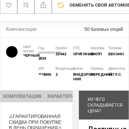
ОБМЕНЯТЬ СВОЙ АВТОМО
Комплектация
50 базовых опций
Цвет
Год
Пробег
ПТС
Коробка
Топливо
кузова
производства
32 442
ОРИГИНАЛ
МКПП
БЕНЗИН
ЧЕРНЫЙ
2024
VIN
Владельцы
Кузов
Привод
Двигатель
***8400
2
ВНЕДОРОЖ­
ПЕРЕДНИЙ
147 Л.С.
НИК
КОМПЛЕКТАЦИЯ
ХАРАКТЕРИСТИКИ
ОПИСАНИЕ
ИЗ ЧЕГО
СКЛАДЫВАЕТСЯ
ЦЕНА?
⚠ГАРАНТИРОВАННАЯ
СКИДКА ПРИ ПОКУПКЕ
В ДЕНЬ ОБРАЩЕНИЯ⚠