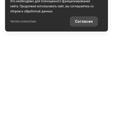
Это необходимо для полноценного функционирования
сайта. Продолжая использовать сайт, вы соглашаетесь со
сбором и обработкой данных.
ПОЛУЧИТЬ КОНСУЛЬТАЦИЮ
Согласен
Читать полностью
РАССЧИТАТЬ КРЕДИТ
ОЦЕНИТЬ АВТО ОНЛАЙН
КОНТАКТЫ
ул. Землячки, 25
+7 (8442) 52-57-50
АРКОНТСЕЛЕКТ на Землячки, г.Волгоград