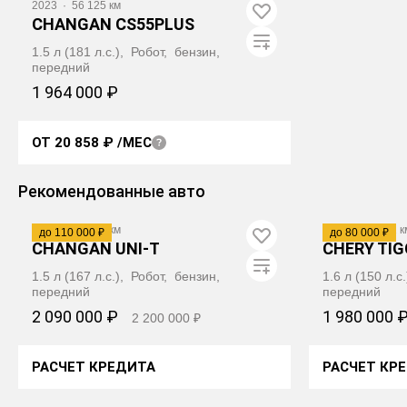
2023
·
56 125 км
CHANGAN CS55PLUS
1.5 л (181 л.с.), Робот, бензин,
передний
1 964 000 ₽
ОТ 20 858 ₽
/МЕС
ПОЛУЧИТЬ АВТОТЕКУ
Видео
Рекомендованные авто
2023
·
26 699 км
2024
·
18 822 к
до 110 000 ₽
до 80 000 ₽
CHANGAN UNI-T
CHERY TIG
1.5 л (167 л.с.), Робот, бензин,
1.6 л (150 л.с
передний
передний
2 090 000 ₽
1 980 000 
2 200 000 ₽
РАСЧЕТ КРЕДИТА
РАСЧЕТ КР
ПОЛУЧИТЬ АВТОТЕКУ
ПОЛУ