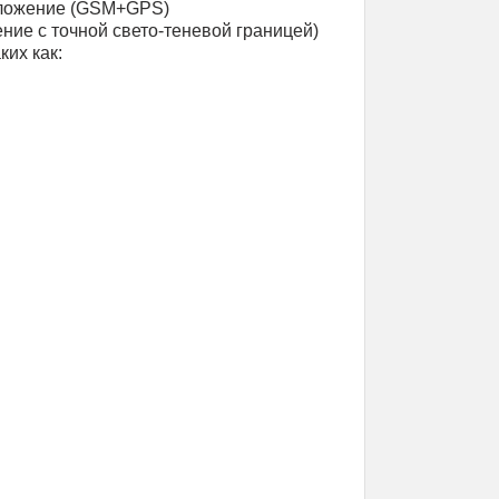
риложение (GSM+GPS)
ние с точной свето-теневой границей)
их как: