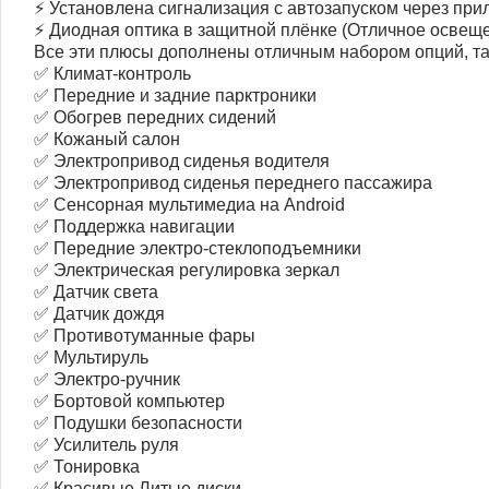
⚡ Установлена сигнализация с автозапуском через п
⚡ Диодная оптика в защитной плёнке (Отличное освеще
Все эти плюсы дополнены отличным набором опций, так
✅ Климат-контроль
✅ Передние и задние парктроники
✅ Обогрев передних сидений
✅ Кожаный салон
✅ Электропривод сиденья водителя
✅ Электропривод сиденья переднего пассажира
✅ Сенсорная мультимедиа на Android
✅ Поддержка навигации
✅ Передние электро-стеклоподъемники
✅ Электрическая регулировка зеркал
✅ Датчик света
✅ Датчик дождя
✅ Противотуманные фары
✅ Мультируль
✅ Электро-ручник
✅ Бортовой компьютер
✅ Подушки безопасности
✅ Усилитель руля
✅ Тонировка
✅ Красивые Литые диски