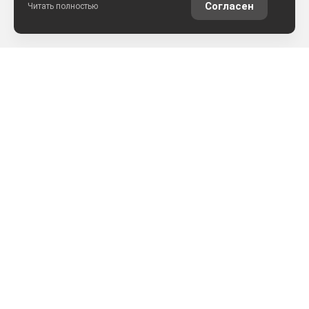
Согласен
Читать полностью
РАССЧИТАТЬ КРЕДИТ
ОЦЕНИТЬ АВТО ОНЛАЙН
КОНТАКТЫ
ул. Землячки, 25
+7 (8442) 52-57-50
АРКОНТСЕЛЕКТ на Землячки, г.Волгоград
+7 (8442) 22-03-02
АРКОНТСЕЛЕКТ на Монолите, г.Волгоград
+7 (861) 205-49-23
АРКОНТСЕЛЕКТ на Аэропортовской, г.Краснодар