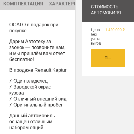
КОМПЛЕКТАЦИЯ
ХАРАКТЕРИСТИКИ
ОПИСАНИЕ
СТОИМОСТЬ
АВТОМОБИЛЯ
ОСАГО в подарок при
Цена
1 420 000 ₽
покупке
без
учета
Дарим Автотеку за
выгод
звонок — позвоните нам,
и мы пришлём вам отчёт
ПОЛУЧИТЬ А
бесплатно!
В продаже Renault Kaptur
⚡ Один владелец
⚡ Заводской окрас
кузова
⚡ Отличный внешний вид
⚡ Оригинальный пробег
Данный автомобиль
оснащён отличным
набором опций: