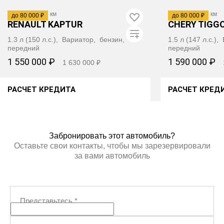
2021
·
84 015 км
2022
·
74 427 км
до 80 000 ₽
до 80 000 ₽
RENAULT KAPTUR
CHERY TIGGO
1.3 л (150 л.с.), Вариатор, бензин,
1.5 л (147 л.с.)
передний
передний
1 550 000 ₽
1 590 000 ₽
1 630 000 ₽
РАСЧЕТ КРЕДИТА
РАСЧЕТ КРЕД
ПОЛУЧИТЬ АВТОТЕКУ
ПОЛУЧИ
Забронировать этот автомобиль?
Оставьте свои контакты, чтобы мы зарезервировали
за вами автомобиль
Представьтесь
*