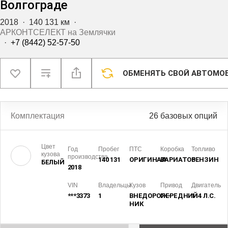
Волгограде
2018
·
140 131 км
·
АРКОНТСЕЛЕКТ на Землячки
·
+7 (8442) 52-57-50
ОБМЕНЯТЬ СВОЙ АВТОМО
Комплектация
26 базовых опций
Цвет
Год
Пробег
ПТС
Коробка
Топливо
кузова
производства
140 131
ОРИГИНАЛ
ВАРИАТОР
БЕНЗИН
БЕЛЫЙ
2018
VIN
Владельцы
Кузов
Привод
Двигатель
***3373
1
ВНЕДОРОЖ­
ПЕРЕДНИЙ
114 Л.С.
НИК