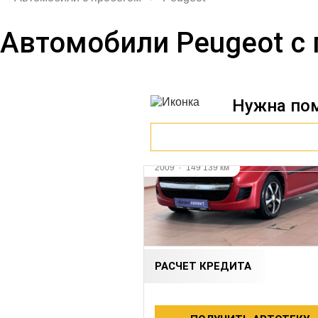
Автомобили Peugeot с
Нужна по
Видео
2009
·
149 139 км
PEUGEOT 107
1 л (68 л.с.), Робот, бензин, пер
415 000 ₽
РАСЧЕТ КРЕДИТА