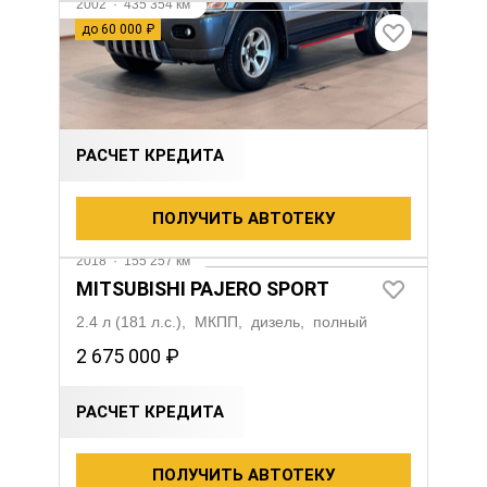
2002
·
435 354 км
MITSUBISHI PAJERO SPORT
до 60 000 ₽
3 л (170 л.с.), АКПП, бензин, полный
640 000 ₽
700 000 ₽
РАСЧЕТ КРЕДИТА
ПОЛУЧИТЬ АВТОТЕКУ
2018
·
155 257 км
MITSUBISHI PAJERO SPORT
2.4 л (181 л.с.), МКПП, дизель, полный
2 675 000 ₽
РАСЧЕТ КРЕДИТА
ПОЛУЧИТЬ АВТОТЕКУ