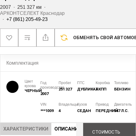
2007
·
251 327 км
·
АРКОНТСЕЛЕКТ Краснодар
·
+7 (861) 205-49-23
ОБМЕНЯТЬ СВОЙ АВТОМО
Комплектация
Цвет
Год
Пробег
ПТС
Коробка
Топливо
кузова
производства
251 327
ДУБЛИКАТ
АКПП
БЕНЗИН
ЧЕРНЫЙ
2007
VIN
Владельцы
Кузов
Привод
Двигатель
***1009
4
СЕДАН
ПЕРЕДНИЙ
147 Л.С.
ХАРАКТЕРИСТИКИ
ОПИСАНИЕ
СТОИМОСТЬ