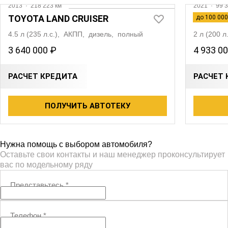
2013
·
218 223 км
2021
·
99 3
TOYOTA LAND CRUISER
LAND R
до 100 000
4.5 л (235 л.с.), АКПП, дизель, полный
2 л (200 
3 640 000 ₽
4 933 0
РАСЧЕТ КРЕДИТА
РАСЧЕТ 
ПОЛУЧИТЬ АВТОТЕКУ
Нужна помощь с выбором автомобиля?
Оставьте свои контакты и наш менеджер проконсультирует
вас по модельному ряду
Представьтесь
*
Телефон
*