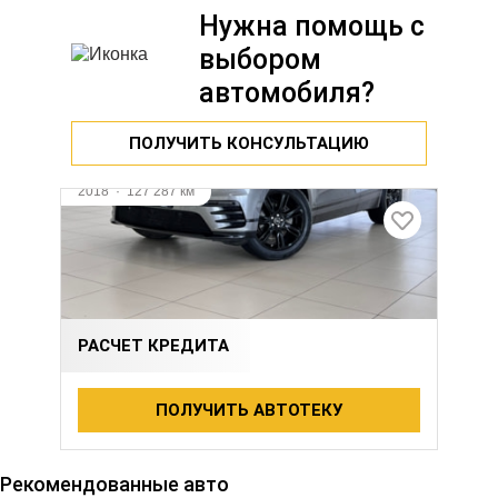
Нужна помощь с
выбором
автомобиля?
ПОЛУЧИТЬ КОНСУЛЬТАЦИЮ
2018
·
127 287 км
LAND ROVER RANGE ROVER VELAR
2 л (240 л.с.), АКПП, дизель, полный
3 610 000 ₽
РАСЧЕТ КРЕДИТА
ПОЛУЧИТЬ АВТОТЕКУ
Видео
Рекомендованные авто