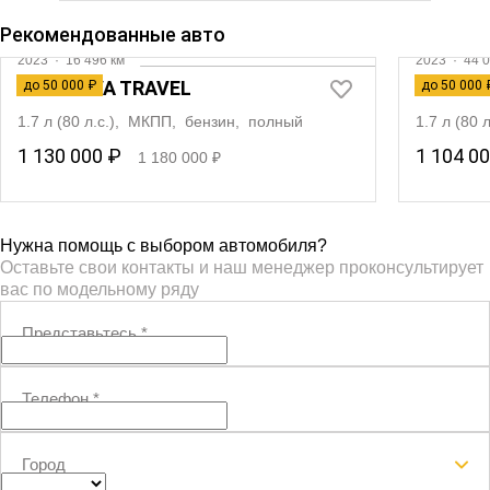
Рекомендованные авто
2023
·
16 496 км
2023
·
44 0
LADA NIVA TRAVEL
LADA N
до 50 000 ₽
до 50 000 
1.7 л (80 л.с.), МКПП, бензин, полный
1.7 л (80
1 130 000 ₽
1 104 0
1 180 000 ₽
Нужна помощь с выбором автомобиля?
Оставьте свои контакты и наш менеджер проконсультирует
вас по модельному ряду
Представьтесь
*
Телефон
*
Город