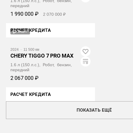
1.6 л (150 л.с.), Робот, бензин,
передний
1 990 000 ₽
2 070 000 ₽
РАСЧЕТ КРЕДИТА
Видео
ПОЛУЧИТЬ АВТОТЕКУ
2024
·
11 500 км
CHERY TIGGO 7 PRO MAX
1.6 л (150 л.с.), Робот, бензин,
передний
2 067 000 ₽
РАСЧЕТ КРЕДИТА
ПОЛУЧИТЬ АВТОТЕКУ
ПОКАЗАТЬ ЕЩЁ