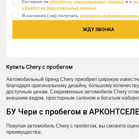
Согласен на
обработку персональных данных
и c
по
обработки персональных данных
Я согласен (-на) получать
рекламно-информационны
ЖДУ ЗВОНКА
Купить Chery с пробегом
Автомобильный бренд Chery приобрел широкую известно
благодаря оригинальному дизайну, большому количеств
доступным ценам. Современные автомобили Chery отли
внешним видом, просторным салоном и богатым наборо
БУ Чери с пробегом в АРКОНТСЕЛ
Покупая автомобиль Chery с пробегом, вы сможете оце
преимущества: