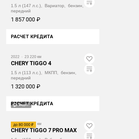
1.5 л (147 л.с.), Вариатор, бензин,
передний
1 857 000 ₽
РАСЧЕТ КРЕДИТА
ПОЛУЧИТЬ АВТОТЕКУ
2022
·
23 220 км
CHERY TIGGO 4
1.5 л (113 л.с.), МКПП, бензин,
передний
1 320 000 ₽
РАСЧЕТ КРЕДИТА
Видео
ПОЛУЧИТЬ АВТОТЕКУ
2024
·
18 822 км
до 80 000 ₽
CHERY TIGGO 7 PRO MAX