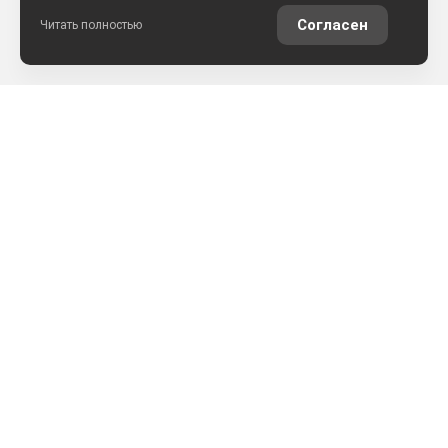
Согласен
Читать полностью
РАССЧИТАТЬ КРЕДИТ
ОЦЕНИТЬ АВТО ОНЛАЙН
КОНТАКТЫ
ул. Землячки, 25
+7 (8442) 52-57-50
АРКОНТСЕЛЕКТ на Землячки, г.Волгоград
+7 (8442) 22-03-02
АРКОНТСЕЛЕКТ на Монолите, г.Волгоград
+7 (861) 205-49-23