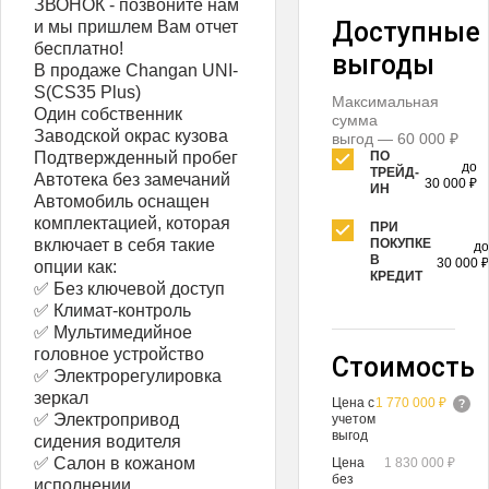
ЗВОНОК - позвоните нам
Доступные
и мы пришлем Вам отчет
бесплатно!
выгоды
В продаже Changan UNI-
S(CS35 Plus)
Максимальная
Один собственник
сумма
Заводской окрас кузова
выгод — 60 000 ₽
Подтвержденный пробег
ПО
до
ТРЕЙД-
Автотека без замечаний
30 000 ₽
ИН
Автомобиль оснащен
комплектацией, которая
ПРИ
включает в себя такие
ПОКУПКЕ
до
В
30 000 ₽
опции как:
КРЕДИТ
✅ Без ключевой доступ
✅ Климат-контроль
✅ Мультимедийное
головное устройство
Стоимость
✅ Электрорегулировка
зеркал
Цена с
1 770 000 ₽
✅ Электропривод
учетом
выгод
сидения водителя
✅ Салон в кожаном
Цена
1 830 000 ₽
без
исполнении