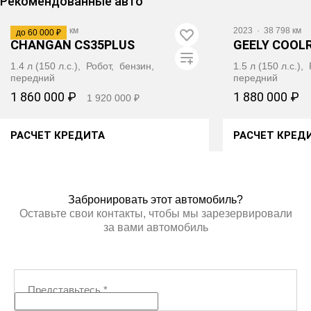
Рекомендованные авто
2024
·
21 845 км
2023
·
38 798 км
до 60 000 ₽
CHANGAN CS35PLUS
GEELY COOL
1.4 л (150 л.с.), Робот, бензин,
1.5 л (150 л.с.)
передний
передний
1 860 000 ₽
1 880 000 ₽
1 920 000 ₽
РАСЧЕТ КРЕДИТА
РАСЧЕТ КРЕД
ПОЛУЧИТЬ АВТОТЕКУ
ПОЛУЧИ
Забронировать этот автомобиль?
Оставьте свои контакты, чтобы мы зарезервировали
за вами автомобиль
Представьтесь
*