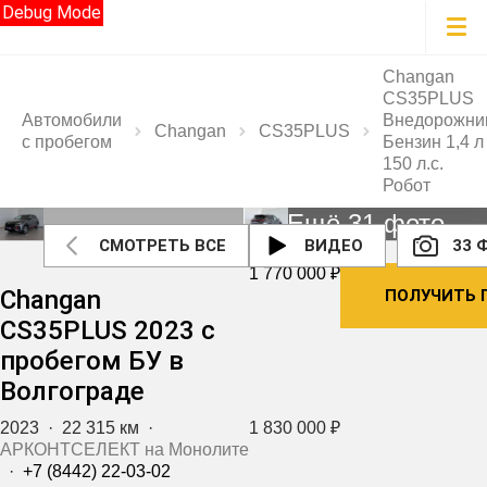
Debug Mode
Changan
CS35PLUS
Автомобили
Внедорожни
Changan
CS35PLUS
с пробегом
Бензин 1,4 л
150 л.с.
Робот
Ещё 31 фото
СМОТРЕТЬ ВСЕ
ВИДЕО
33 
1 770 000 ₽
Changan
ПОЛУЧИТЬ 
CS35PLUS 2023 с
пробегом БУ в
Волгограде
2023
·
22 315 км
·
1 830 000 ₽
АРКОНТСЕЛЕКТ на Монолите
·
+7 (8442) 22-03-02