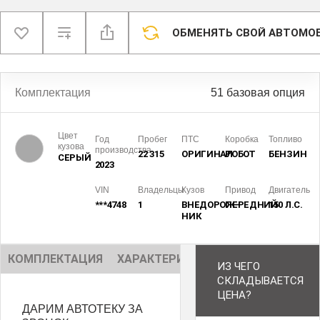
ОБМЕНЯТЬ СВОЙ АВТОМО
Комплектация
51 базовая опция
Цвет
Год
Пробег
ПТС
Коробка
Топливо
кузова
производства
22 315
ОРИГИНАЛ
РОБОТ
БЕНЗИН
СЕРЫЙ
2023
VIN
Владельцы
Кузов
Привод
Двигатель
***4748
1
ВНЕДОРОЖ­
ПЕРЕДНИЙ
150 Л.С.
НИК
КОМПЛЕКТАЦИЯ
ХАРАКТЕРИСТИКИ
ОПИСАНИЕ
ИЗ ЧЕГО
СКЛАДЫВАЕТСЯ
ЦЕНА?
ДАРИМ АВТОТЕКУ ЗА