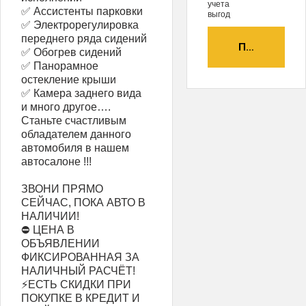
учета
✅ Ассистенты парковки
выгод
✅ Электрорегулировка
переднего ряда сидений
ПОЛУЧИТЬ А
✅ Обогрев сидений
✅ Панорамное
остекление крыши
✅ Камера заднего вида
и много другое….
Станьте счастливым
обладателем данного
автомобиля в нашем
автосалоне !!!
ЗВОНИ ПРЯМО
СЕЙЧАС, ПОКА АВТО В
НАЛИЧИИ!
⛔ ЦЕНА В
ОБЪЯВЛЕНИИ
ФИКСИРОВАННАЯ ЗА
НАЛИЧНЫЙ РАСЧЁТ!
⚡ЕСТЬ СКИДКИ ПРИ
ПОКУПКЕ В КРЕДИТ И