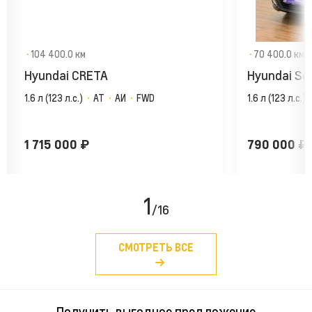
·
104 400.0 км
·
70 400.0 км
Hyundai CRETA
Hyundai Sol
1.6 л (123 л.с.)
·
AT
·
АИ
·
FWD
1.6 л (123 л.с.)
1 715 000
₽
790 000
₽
1
/16
СМОТРЕТЬ ВСЕ
Получить выгодное предложение