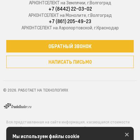
АРКОНТСЕЛЕКТ на Землячки, г.Волгоград
+7 (8442) 22-03-02
АРКОНТСЕЛЕКТ на Монолите, г.Волгоград
+7 (861) 205-49-23
АРКОНТСЕЛЕКТ на Аэропортовской, г.Краснодар
ОБРАТНЫЙ ЗВОНОК
НАПИСАТЬ ПИСЬМО
© 2026. РАБОТАЕТ НА ТЕХНОЛОГИЯХ
Вся представленная на сайте информация, касающаяся стоимости
автомобилей, аксессуаров* и сервисного обслуживания, носит
×
информационный характер и не является публичной офертой,
Мы используем файлы cookie