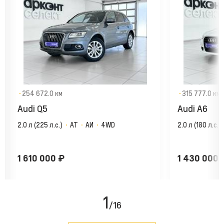
·
254 672.0 км
·
315 777.0 км
Audi Q5
Audi A6
2.0 л (225 л.с.)
·
AT
·
АИ
·
4WD
2.0 л (180 л.с.)
1 610 000
₽
1 430 000
1
/16